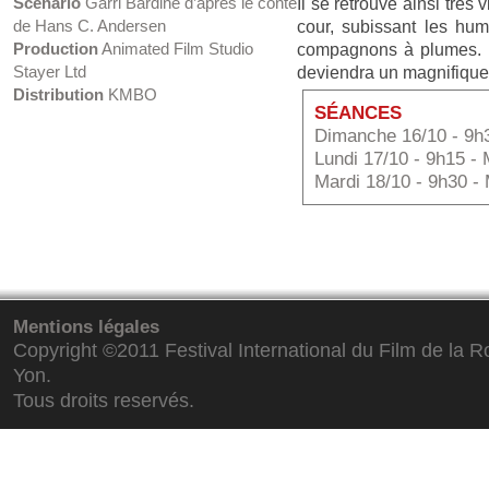
Scénario
Garri Bardine d’après le conte
Il se retrouve ainsi très 
de Hans C. Andersen
cour, subissant les hum
Production
Animated Film Studio
compagnons à plumes. Ma
Stayer Ltd
deviendra un magnifique
Distribution
KMBO
SÉANCES
Dimanche 16/10 - 9h
Lundi 17/10 - 9h15 -
Mardi 18/10 - 9h30 -
Mentions
légales
Copyright ©2011 Festival International du Film de la R
Yon.
Tous droits reservés.