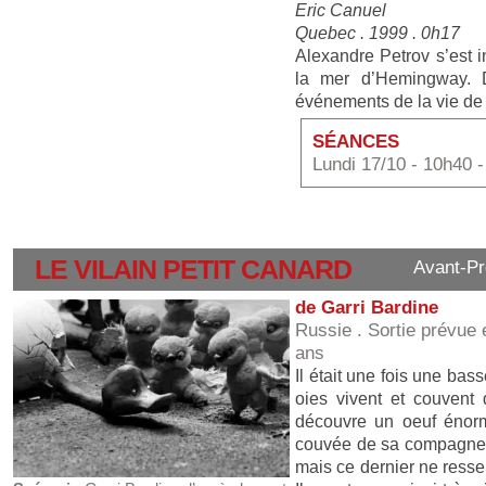
Eric Canuel
Quebec . 1999 . 0h17
Alexandre Petrov s’est 
la mer d’Hemingway. D
événements de la vie de l
SÉANCES
Lundi 17/10 - 10h40 
LE VILAIN PETIT CANARD
Avant-Pr
de Garri Bardine
Russie . Sortie prévue
ans
Il était une fois une bas
oies vivent et couvent 
découvre un oeuf énorme
couvée de sa compagne… T
mais ce dernier ne ress