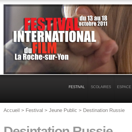
FESTIVAL
SCOLAIRES
ESPACE 
Accueil
>
Festival
>
Jeune Public
> Destination Russie
Desintation Russie