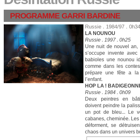
PROGRAMME GARRI BARDINE
Russie . 1984/97 . 0h34
LA NOUNOU
Russie . 1997 . 0h25
Une nuit de nouvel an, 
s’occupe invente avec 
babioles une nounou 
comme dans les contes 
prépare une fête a la
l’enfant.
HOP LA ! BADIGEON
Russie . 1984 . 0h09
Deux peintres en bâti
doivent peindre la palis
un pot de bleu... Le ve
cabanes, cheminée. Les 
déforment, se détruisen
chaos dans un univers b